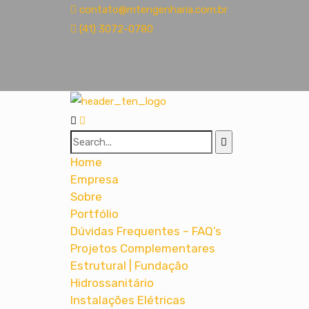
contato@mtengenharia.com.br
(41) 3072-0780
Home
Empresa
Sobre
Portfólio
Dúvidas Frequentes – FAQ’s
Projetos Complementares
Estrutural | Fundação
Hidrossanitário
Instalações Elétricas