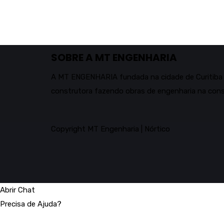
SOBRE A MT ENGENHARIA
A MT ENGENHARIA fundada na cidade de Curitib
construtora fazendo obras de engenharia na const
Copyright MT Engenharia | Nórtico
Abrir Chat
Precisa de Ajuda?