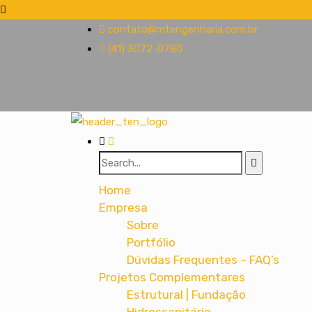
contato@mtengenharia.com.br
(41) 3072-0780
Home
Empresa
Sobre
Portfólio
Dúvidas Frequentes – FAQ’s
Projetos Complementares
Estrutural | Fundação