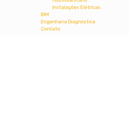
Hidrossanitário
Instalações Elétricas
BIM
Engenharia Diagnóstica
Contato
MT ENGENHARIA
Projetos Complementares de Engenharia 