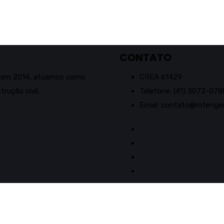
CONTATO
a em 2014, atuamos como
CREA 61429
rução civil.
Telefone: (41) 3072-078
Email: contato@mtengen