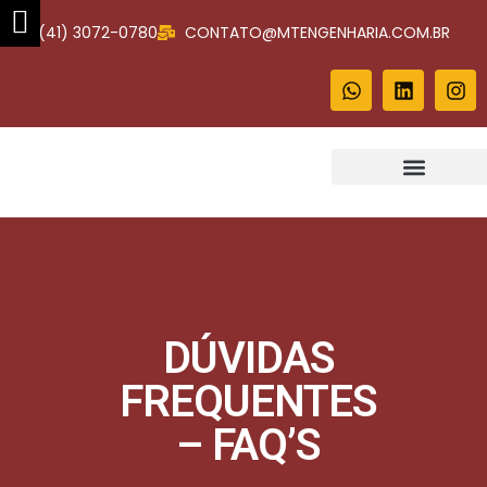
(41) 3072-0780
CONTATO@MTENGENHARIA.COM.BR
Projetos Complementares
DÚVIDAS
FREQUENTES
– FAQ’S