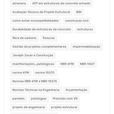
alvenaria
ATP em estruturas de concreto armado
Avaliação Técnica de Projeto Estrutural
BIM
como evitar incompatibilidades
construcao civil
Durabilidade de estruturas de concreto
estruturas
fibra de carbono
fissuras
Gestão de projetos complementares
impermeabilização
Joseph Juran e Construção
manifestações_patologicas
NBR 6118
NBR 9607
norma 6118
norma 15575
Normas NBR 6118 e NBR 15575
Normas Técnicas na Engenharia
Orçamentação
paredes
patologias
Precisão com VR
projeto de engenharia
projeto estrutural