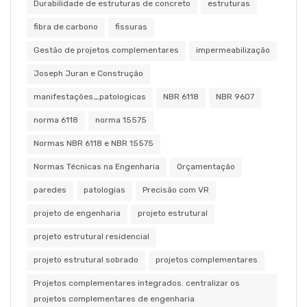
Durabilidade de estruturas de concreto
estruturas
fibra de carbono
fissuras
Gestão de projetos complementares
impermeabilização
Joseph Juran e Construção
manifestações_patologicas
NBR 6118
NBR 9607
norma 6118
norma 15575
Normas NBR 6118 e NBR 15575
Normas Técnicas na Engenharia
Orçamentação
paredes
patologias
Precisão com VR
projeto de engenharia
projeto estrutural
projeto estrutural residencial
projeto estrutural sobrado
projetos complementares
Projetos complementares integrados. centralizar os
projetos complementares de engenharia