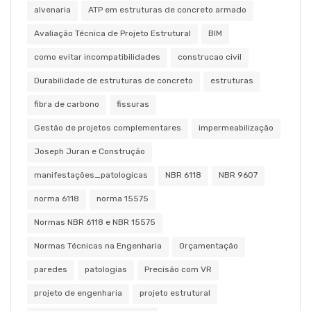
alvenaria
ATP em estruturas de concreto armado
Avaliação Técnica de Projeto Estrutural
BIM
como evitar incompatibilidades
construcao civil
Durabilidade de estruturas de concreto
estruturas
fibra de carbono
fissuras
Gestão de projetos complementares
impermeabilização
Joseph Juran e Construção
manifestações_patologicas
NBR 6118
NBR 9607
norma 6118
norma 15575
Normas NBR 6118 e NBR 15575
Normas Técnicas na Engenharia
Orçamentação
paredes
patologias
Precisão com VR
projeto de engenharia
projeto estrutural