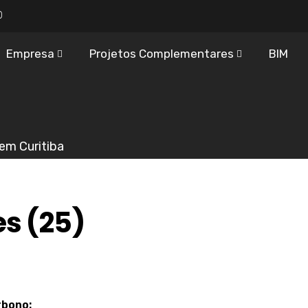
0
Empresa
Projetos Complementares
BIM
em Curitiba
es (25)
rbono: