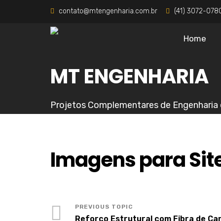
contato@mtengenharia.com.br
(41) 3072-078
Home
MT ENGENHARIA
Projetos Complementares de Engenharia 
Imagens para Sit
Reforço Estrutural com Fibra de Ca