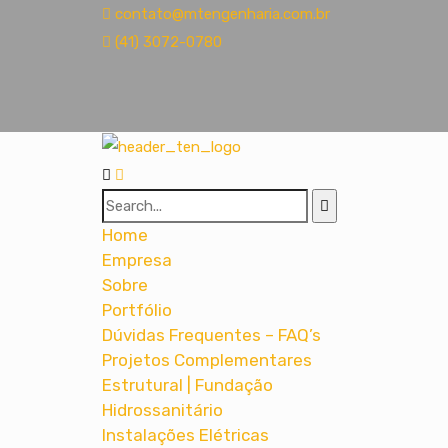
contato@mtengenharia.com.br
(41) 3072-0780
Home
Empresa
Sobre
Portfólio
Dúvidas Frequentes – FAQ’s
Projetos Complementares
Estrutural | Fundação
Hidrossanitário
Instalações Elétricas