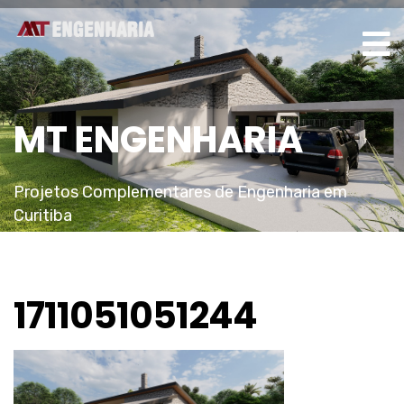
MT ENGENHARIA
Projetos Complementares de Engenharia em
Curitiba
1711051051244