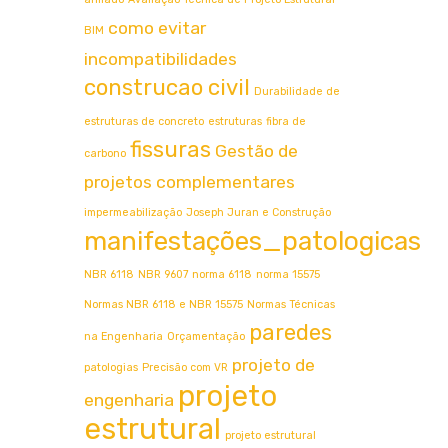
como evitar
BIM
incompatibilidades
construcao civil
Durabilidade de
estruturas de concreto
estruturas
fibra de
fissuras
Gestão de
carbono
projetos complementares
impermeabilização
Joseph Juran e Construção
manifestações_patologicas
NBR 6118
NBR 9607
norma 6118
norma 15575
Normas NBR 6118 e NBR 15575
Normas Técnicas
paredes
na Engenharia
Orçamentação
projeto de
patologias
Precisão com VR
projeto
engenharia
estrutural
projeto estrutural