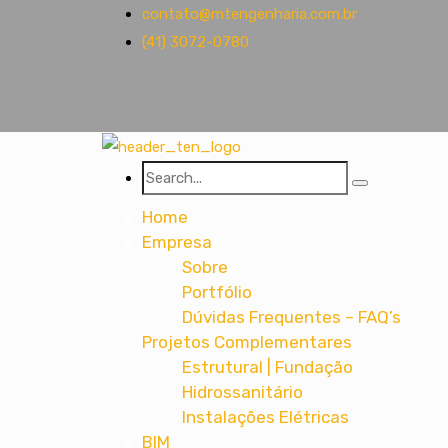
contato@mtengenharia.com.br
(41) 3072-0780
Home
Empresa
Sobre
Portfólio
Dúvidas Frequentes – FAQ’s
Projetos Complementares
Estrutural | Fundação
Hidrossanitário
Instalações Elétricas
BIM