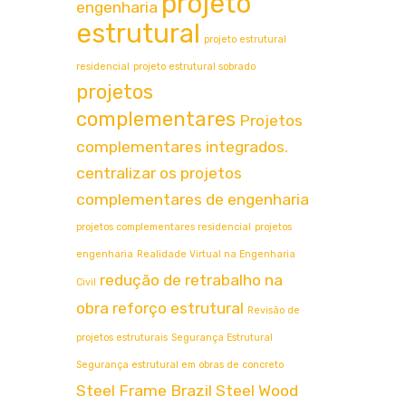
projeto
engenharia
estrutural
projeto estrutural
residencial
projeto estrutural sobrado
projetos
complementares
Projetos
complementares integrados.
centralizar os projetos
complementares de engenharia
projetos complementares residencial
projetos
engenharia
Realidade Virtual na Engenharia
redução de retrabalho na
Civil
obra
reforço estrutural
Revisão de
projetos estruturais
Segurança Estrutural
Segurança estrutural em obras de concreto
Steel Frame Brazil
Steel Wood