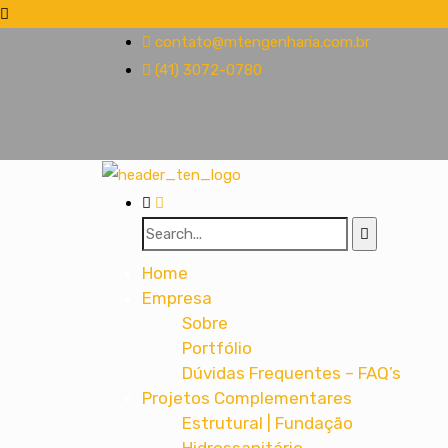
contato@mtengenharia.com.br
(41) 3072-0780
Home
Empresa
Sobre
Portfólio
Dúvidas Frequentes – FAQ’s
Projetos Complementares
Estrutural | Fundação