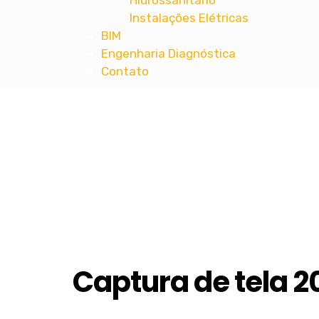
Hidrossanitário
Instalações Elétricas
BIM
Engenharia Diagnóstica
Contato
MT ENGENHARIA
Projetos Complementares de Engenharia 
Captura de tela 2