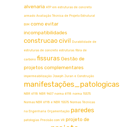
alvenaria
ATP em estruturas de concreto
armado
Avaliação Técnica de Projeto Estrutural
como evitar
BIM
incompatibilidades
construcao civil
Durabilidade de
estruturas de concreto
estruturas
fibra de
fissuras
Gestão de
carbono
projetos complementares
impermeabilização
Joseph Juran e Construção
manifestações_patologicas
NBR 6118
NBR 9607
norma 6118
norma 15575
Normas NBR 6118 e NBR 15575
Normas Técnicas
paredes
na Engenharia
Orçamentação
projeto de
patologias
Precisão com VR