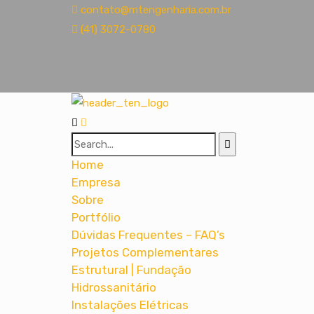
contato@mtengenharia.com.br
(41) 3072-0780
Home
Empresa
Sobre
Portfólio
Dúvidas Frequentes – FAQ’s
Projetos Complementares
Estrutural | Fundação
Hidrossanitário
Instalações Elétricas