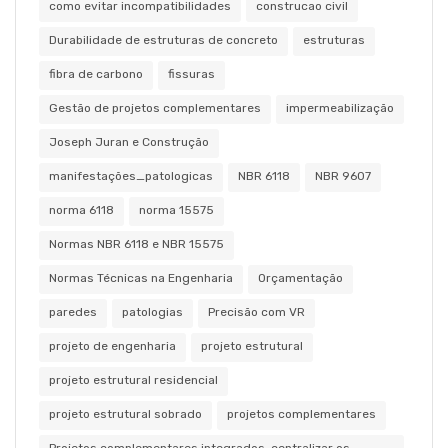
como evitar incompatibilidades
construcao civil
Durabilidade de estruturas de concreto
estruturas
fibra de carbono
fissuras
Gestão de projetos complementares
impermeabilização
Joseph Juran e Construção
manifestações_patologicas
NBR 6118
NBR 9607
norma 6118
norma 15575
Normas NBR 6118 e NBR 15575
Normas Técnicas na Engenharia
Orçamentação
paredes
patologias
Precisão com VR
projeto de engenharia
projeto estrutural
projeto estrutural residencial
projeto estrutural sobrado
projetos complementares
Projetos complementares integrados. centralizar os