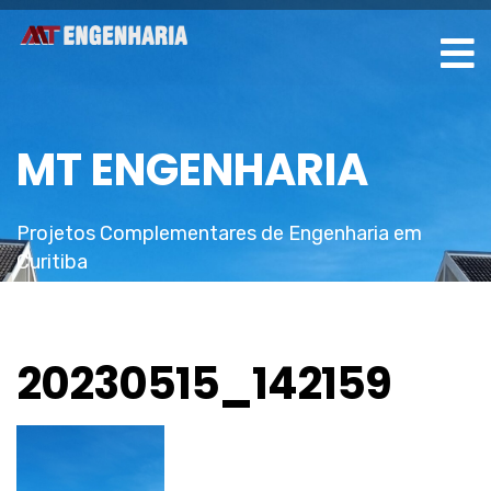
MT ENGENHARIA
Projetos Complementares de Engenharia em
Curitiba
20230515_142159