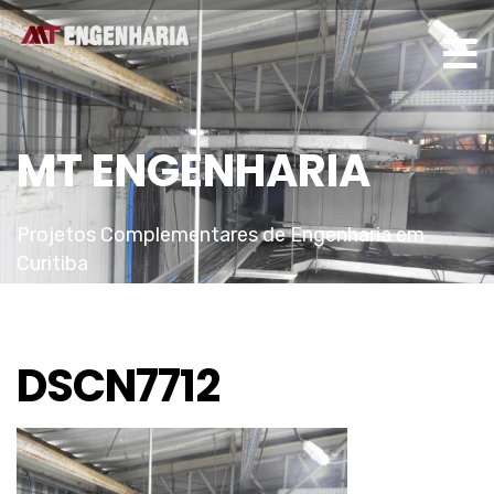
MT ENGENHARIA
Projetos Complementares de Engenharia em
Curitiba
DSCN7712