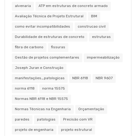
alvenaria
ATP em estruturas de concreto armado
Avaliação Técnica de Projeto Estrutural
BIM
como evitar incompatibilidades
construcao civil
Durabilidade de estruturas de concreto
estruturas
fibra de carbono
fissuras
Gestão de projetos complementares
impermeabilização
Joseph Juran e Construção
manifestações_patologicas
NBR 6118
NBR 9607
norma 6118
norma 15575
Normas NBR 6118 e NBR 15575
Normas Técnicas na Engenharia
Orçamentação
paredes
patologias
Precisão com VR
projeto de engenharia
projeto estrutural