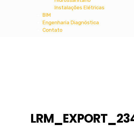
Hidrossanitário
Instalações Elétricas
BIM
Engenharia Diagnóstica
Contato
MT ENGENHARIA
Projetos Complementares de Engenharia 
LRM_EXPORT_234