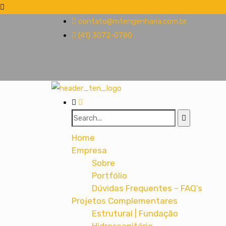
contato@mtengenharia.com.br
(41) 3072-0780
Home
Empresa
Sobre
Portfólio
Dúvidas Frequentes – FAQ’s
Projetos Complementares
Estrutural | Fundação