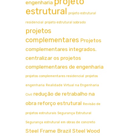
projeto
engenharia
estrutural
projeto estrutural
residencial
projeto estrutural sobrado
projetos
complementares
Projetos
complementares integrados.
centralizar os projetos
complementares de engenharia
projetos complementares residencial
projetos
engenharia
Realidade Virtual na Engenharia
redução de retrabalho na
Civil
obra
reforço estrutural
Revisão de
projetos estruturais
Segurança Estrutural
Segurança estrutural em obras de concreto
Steel Frame Brazil
Steel Wood