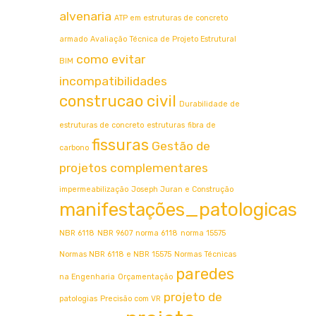
alvenaria
ATP em estruturas de concreto
armado
Avaliação Técnica de Projeto Estrutural
como evitar
BIM
incompatibilidades
construcao civil
Durabilidade de
estruturas de concreto
estruturas
fibra de
fissuras
Gestão de
carbono
projetos complementares
impermeabilização
Joseph Juran e Construção
manifestações_patologicas
NBR 6118
NBR 9607
norma 6118
norma 15575
Normas NBR 6118 e NBR 15575
Normas Técnicas
paredes
na Engenharia
Orçamentação
projeto de
patologias
Precisão com VR