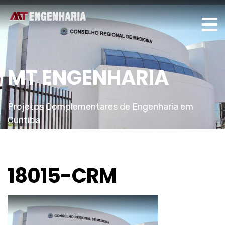
MT ENGENHARIA
Projetos Complementares de Engenharia em
Curitiba
18015-CRM