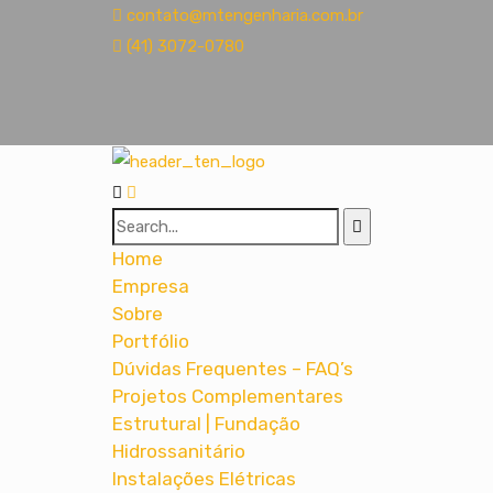
contato@mtengenharia.com.br
(41) 3072-0780
Home
Empresa
Sobre
Portfólio
Dúvidas Frequentes – FAQ’s
Projetos Complementares
Estrutural | Fundação
Hidrossanitário
Instalações Elétricas