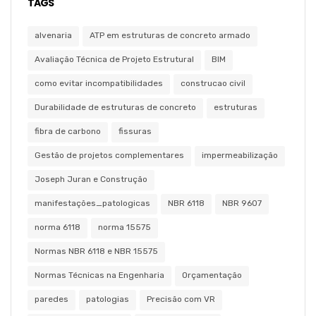
TAGS
alvenaria
ATP em estruturas de concreto armado
Avaliação Técnica de Projeto Estrutural
BIM
como evitar incompatibilidades
construcao civil
Durabilidade de estruturas de concreto
estruturas
fibra de carbono
fissuras
Gestão de projetos complementares
impermeabilização
Joseph Juran e Construção
manifestações_patologicas
NBR 6118
NBR 9607
norma 6118
norma 15575
Normas NBR 6118 e NBR 15575
Normas Técnicas na Engenharia
Orçamentação
paredes
patologias
Precisão com VR