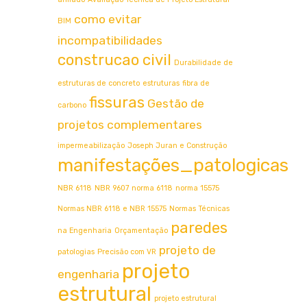
como evitar
BIM
incompatibilidades
construcao civil
Durabilidade de
estruturas de concreto
estruturas
fibra de
fissuras
Gestão de
carbono
projetos complementares
impermeabilização
Joseph Juran e Construção
manifestações_patologicas
NBR 6118
NBR 9607
norma 6118
norma 15575
Normas NBR 6118 e NBR 15575
Normas Técnicas
paredes
na Engenharia
Orçamentação
projeto de
patologias
Precisão com VR
projeto
engenharia
estrutural
projeto estrutural