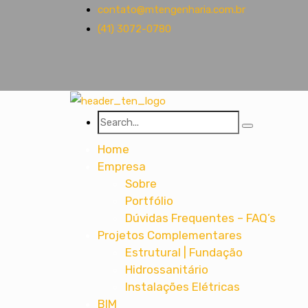
contato@mtengenharia.com.br
(41) 3072-0780
Home
Empresa
Sobre
Portfólio
Dúvidas Frequentes – FAQ’s
Projetos Complementares
Estrutural | Fundação
Hidrossanitário
Instalações Elétricas
BIM