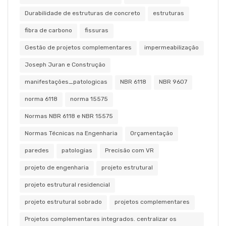
Durabilidade de estruturas de concreto
estruturas
fibra de carbono
fissuras
Gestão de projetos complementares
impermeabilização
Joseph Juran e Construção
manifestações_patologicas
NBR 6118
NBR 9607
norma 6118
norma 15575
Normas NBR 6118 e NBR 15575
Normas Técnicas na Engenharia
Orçamentação
paredes
patologias
Precisão com VR
projeto de engenharia
projeto estrutural
projeto estrutural residencial
projeto estrutural sobrado
projetos complementares
Projetos complementares integrados. centralizar os