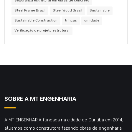
Segurança estrutural em obras de concreto
Steel Frame Brazil
Steel Wood Brazil
Sustainable
Sustainable Construction
trincas
umidade
Verificação de projeto estrutural
SOBRE A MT ENGENHARIA
A MT ENGENHARIA fundada na cidade de Curitiba em 2014,
atuamos como construtora fazendo obras de engenharia