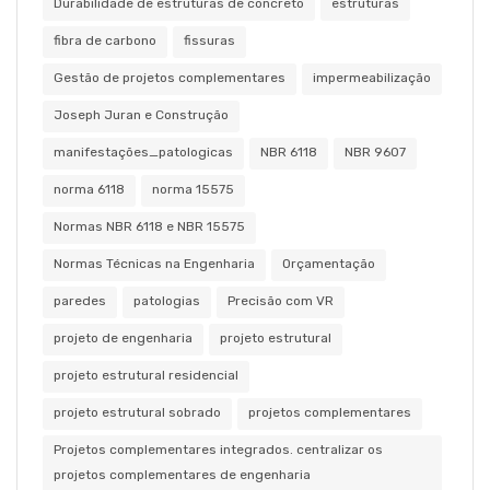
Durabilidade de estruturas de concreto
estruturas
fibra de carbono
fissuras
Gestão de projetos complementares
impermeabilização
Joseph Juran e Construção
manifestações_patologicas
NBR 6118
NBR 9607
norma 6118
norma 15575
Normas NBR 6118 e NBR 15575
Normas Técnicas na Engenharia
Orçamentação
paredes
patologias
Precisão com VR
projeto de engenharia
projeto estrutural
projeto estrutural residencial
projeto estrutural sobrado
projetos complementares
Projetos complementares integrados. centralizar os
projetos complementares de engenharia