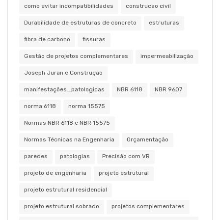
como evitar incompatibilidades
construcao civil
Durabilidade de estruturas de concreto
estruturas
fibra de carbono
fissuras
Gestão de projetos complementares
impermeabilização
Joseph Juran e Construção
manifestações_patologicas
NBR 6118
NBR 9607
norma 6118
norma 15575
Normas NBR 6118 e NBR 15575
Normas Técnicas na Engenharia
Orçamentação
paredes
patologias
Precisão com VR
projeto de engenharia
projeto estrutural
projeto estrutural residencial
projeto estrutural sobrado
projetos complementares