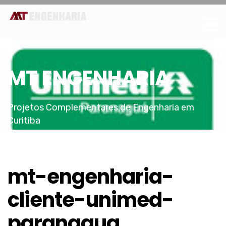
MT ENGENHARIA
Projetos Complementares de Engenharia em
Curitiba
mt-engenharia-
cliente-unimed-
paranagua