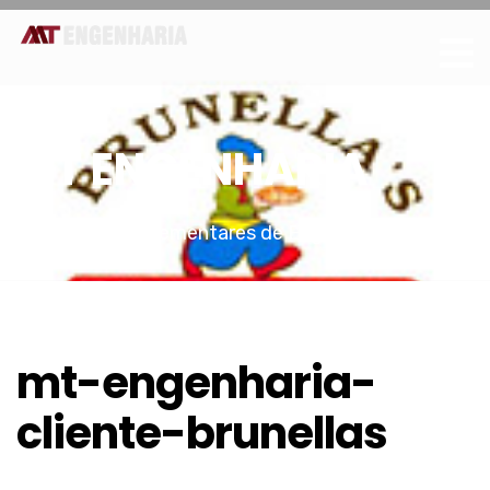
MT ENGENHARIA
Projetos Complementares de Engenharia em
Curitiba
mt-engenharia-
cliente-brunellas