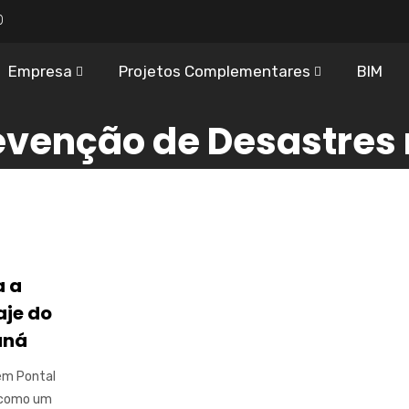
0
Empresa
Projetos Complementares
BIM
revenção de Desastres
a a
aje do
aná
em Pontal
e como um