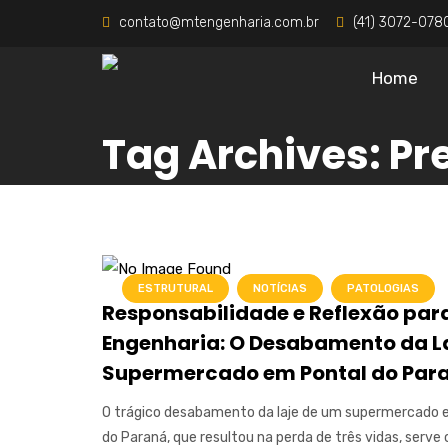
contato@mtengenharia.com.br
(41) 3072-078
Home
Tag Archives: P
ESTRUTURAL
NOTÍCIAS
PATOLOGIAS
Responsabilidade e Reflexão par
Engenharia: O Desabamento da L
Supermercado em Pontal do Par
O trágico desabamento da laje de um supermercado 
do Paraná, que resultou na perda de três vidas, serv