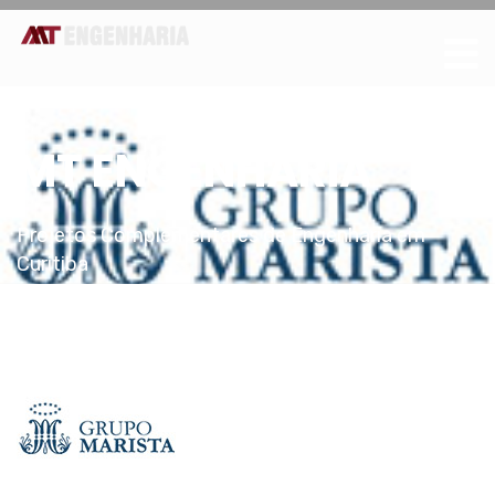
MT ENGENHARIA
Projetos Complementares de Engenharia em
Curitiba