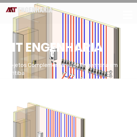
MT ENGENHARIA
Projetos Complementares de Engenharia em
Curitiba