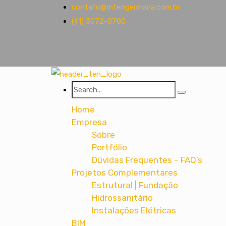
contato@mtengenharia.com.br
(41) 3072-0780
Home
Empresa
Sobre
Portfólio
Dúvidas Frequentes – FAQ’s
Projetos Complementares
Estrutural | Fundação
Hidrossanitário
Instalações Elétricas
BIM