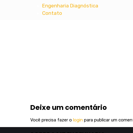
Engenharia Diagnóstica
Contato
MT ENGENHARIA
Projetos Complementares de Engenharia 
Deixe um comentário
Você precisa fazer o
login
para publicar um coment