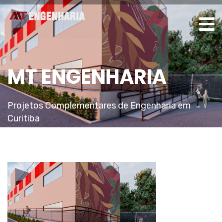
MT ENGENHARIA
Projetos Complementares de Engenharia em
Curitiba