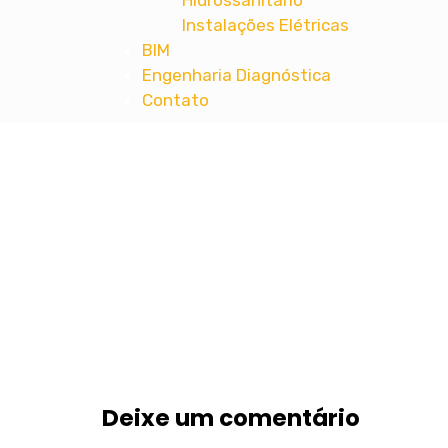
Hidrossanitário
Instalações Elétricas
BIM
Engenharia Diagnóstica
Contato
MT ENGENHARIA
Projetos Complementares de Engenharia 
Deixe um comentário