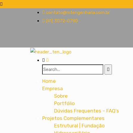
contato@mtengenharia.com.br
(41) 3072-0780
Home
Empresa
Sobre
Portfólio
Dúvidas Frequentes – FAQ’s
Projetos Complementares
Estrutural | Fundação