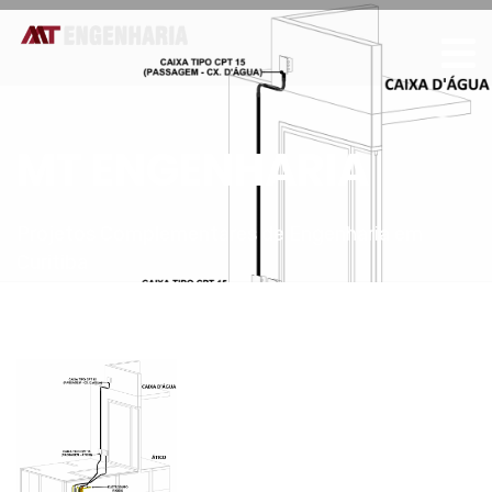
MT ENGENHARIA
Projetos Complementares de Engenharia em
Curitiba