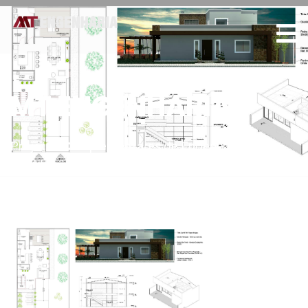
MT ENGENHARIA
Projetos Complementares de Engenharia em
Curitiba