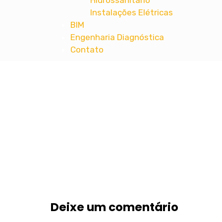
Hidrossanitário
Instalações Elétricas
BIM
Engenharia Diagnóstica
Contato
MT ENGENHARIA
Projetos Complementares de Engenharia 
Deixe um comentário