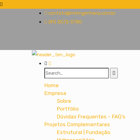
contato@mtengenharia.com.br
(41) 3072-0780
Home
Empresa
Sobre
Portfólio
Dúvidas Frequentes – FAQ’s
Projetos Complementares
Estrutural | Fundação