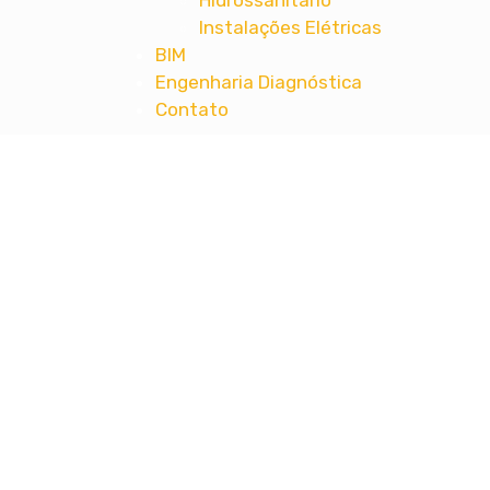
Hidrossanitário
Instalações Elétricas
BIM
Engenharia Diagnóstica
Contato
MT ENGENHARIA
Projetos Complementares de Engenharia 